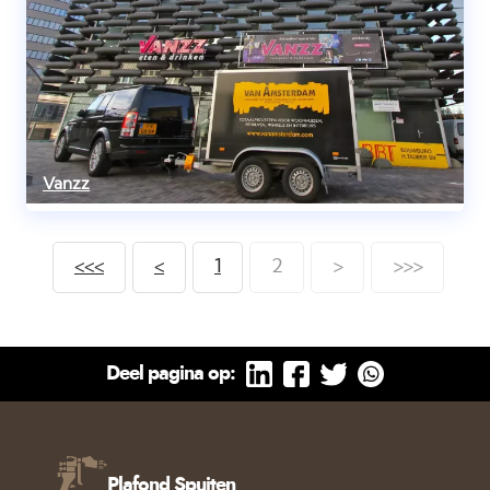
Vanzz
<<<
<
1
2
>
>>>
Deel pagina op:
Plafond Spuiten