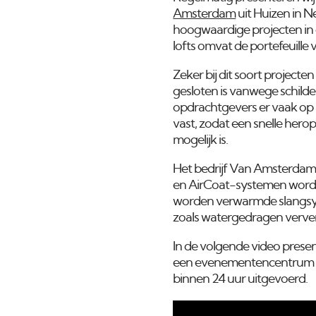
Amsterdam
uit Huizen in N
hoogwaardige projecten in d
lofts omvat de portefeuille
Zeker bij dit soort project
gesloten is vanwege schil
opdrachtgevers er vaak op a
vast, zodat een snelle her
mogelijk is.
Het bedrijf Van Amsterdam v
en AirCoat-systemen worde
worden verwarmde slangsyst
zoals watergedragen verve
In de volgende video presen
een evenementencentrum 
binnen 24 uur uitgevoerd.