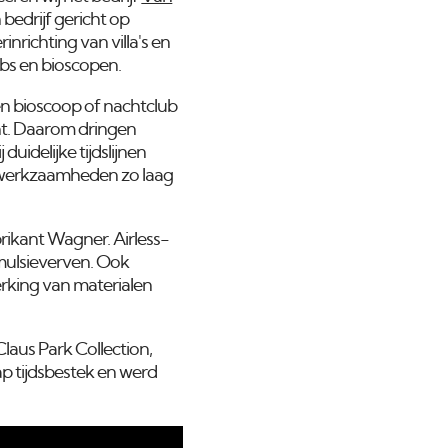
bedrijf gericht op
richting van villa's en
ubs en bioscopen.
een bioscoop of nachtclub
nt. Daarom dringen
uidelijke tijdslijnen
gswerkzaamheden zo laag
rikant Wagner. Airless-
mulsieverven. Ook
rking van materialen
laus Park Collection,
ap tijdsbestek en werd