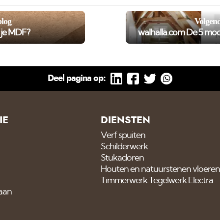
blog
Volgend
r je MDF?
walhalla.com De 5 moo
Deel pagina op:
IE
DIENSTEN
Verf spuiten
Schilderwerk
Stukadoren
Houten en natuurstenen vloeren
Timmerwerk Tegelwerk Electra
 aan