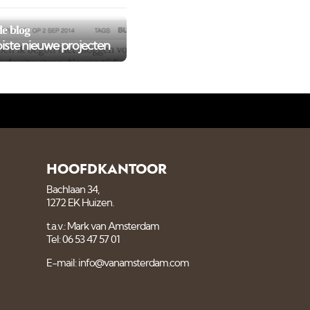
e blog
iste nieuwe projecten
HOOFDKANTOOR
Bachlaan 34,
1272 EK Huizen.
t.a.v.: Mark van Amsterdam
Tel: 06 53 47 57 01
E-mail: info@vanamsterdam.com