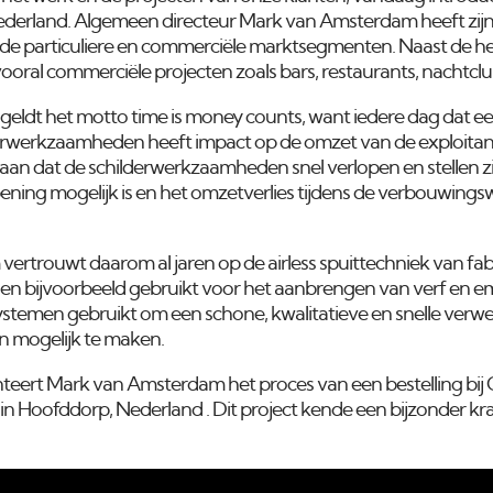
ederland. Algemeen directeur Mark van Amsterdam heeft zijn 
e particuliere en commerciële marktsegmenten. Naast de herin
 vooral commerciële projecten zoals bars, restaurants, nachtcl
en geldt het motto time is money counts, want iedere dag dat 
derwerkzaamheden heeft impact op de omzet van de exploita
an dat de schilderwerkzaamheden snel verlopen en stellen zij d
opening mogelijk is en het omzetverlies tijdens de verbouwin
ertrouwt daarom al jaren op de airless spuittechniek van fab
n bijvoorbeeld gebruikt voor het aanbrengen van verf en e
emen gebruikt om een ​​schone, kwalitatieve en snelle verwe
n mogelijk te maken.
teert Mark van Amsterdam het proces van een bestelling bij C
in
Hoofddorp, Nederland
. Dit project kende een bijzonder kr