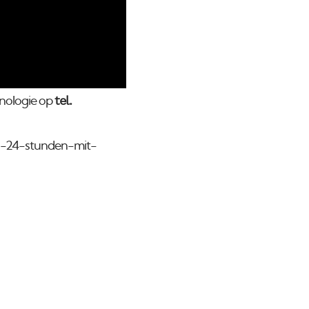
tel.
chnologie op
von-24-stunden-mit-