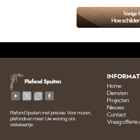
Vorige 
Hoe schilde
INFORMAT
Plafond Spuiten
Home
Diensten
Projecten
Nieuws
Plafond Spuiten met precisie. Voor muren,
Contact
plafonds en meer. Uw woning, ons
Vraag offerte
visitekaartje.