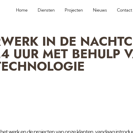
Home
Diensten
Projecten
Nieuws
Contact
RWERK IN DE NACHTC
24 UUR MET BEHULP 
 TECHNOLOGIE
het werk en de projecten van onze klanten, vandaag introduce